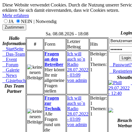
Diese Website verwendet Cookies. Durch die Nutzung unserer Servic
erklären Sie sich damit einverstanden, dass wir Cookies setzen.
Mehr erfahren
JA
NEIN | Notwendig
Zustimmen
Login
Sa. 08.08.2026 - 18:08
Hallo
Letzter
Information
#
Foren
Hits
Beitrag
StartSeite
Fragen
Ich will
Beiträge:
Das-Team
an den
auch so`n
1
Event
Betreiber
Radio
Themen:
Forum
Passwort?
Hier könnt
28.07.2022
1
Galerie
Registrier
Ihr mir
- 03:09
News
Shoutb
allgemeine
von admin
Gästebuch
Fragen
Das Team
stellen
Partner
- 
Fragen
Ich will
Beiträge:
Herzlich Willko
zur
auch so`n
1
Unserer Homepa
Technik
Radio
Themen:
Alle
28.07.2022
1
Fragen
- 03:09
Besuch
rund um
von admin
Werbu
die